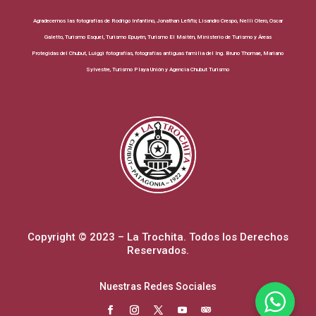
Agradecemos las fotografías de Rodrigo Infantino, Jonathan Lefiñir, Lisandro Crespo, Nelli Otero, Oscar
Galetto, Turismo Esquel, Turismo Epuyén, Turismo El Maitén, Ministerio de Turismo y Áreas
Protegidas del Chubut, Luiggi fotografías, fotografías antiguas familia del Ing. Bruno Thomae, Mariano
Sylvestre, Turismo Playa Unión y Agencia Chubut Turismo
Copyright © 2023 – La Trochita. Todos los Derechos
Reservados.
Nuestras Redes Sociales