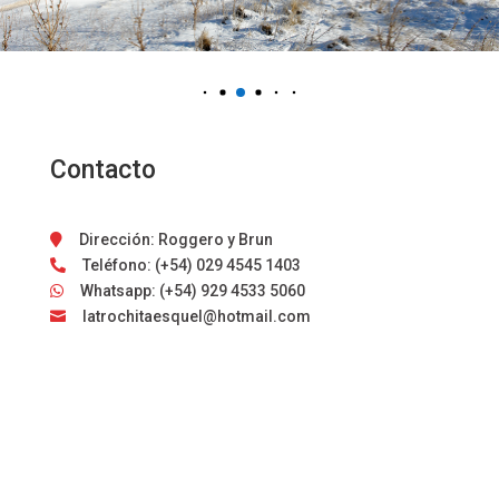
Contacto
Dirección: Roggero y Brun

Teléfono: (+54) 029 4545 1403

Whatsapp: (+54) 929 4533 5060

latrochitaesquel@hotmail.com
